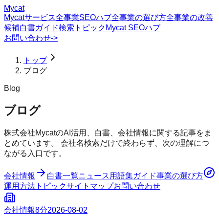
Mycat
Mycatサービス
全事業SEOハブ
全事業の選び方
全事業の改善
候補
白書
ガイド
検索トピック
Mycat SEOハブ
お問い合わせ
->
トップ
ブログ
Blog
ブログ
株式会社MycatのAI活用、白書、会社情報に関する記事をま
とめています。 会社名検索だけで終わらず、次の理解につ
ながる入口です。
会社情報
白書一覧
ニュース
用語集
ガイド
事業の選び方
運用方法
トピック
サイトマップ
お問い合わせ
会社情報
8分
2026-08-02