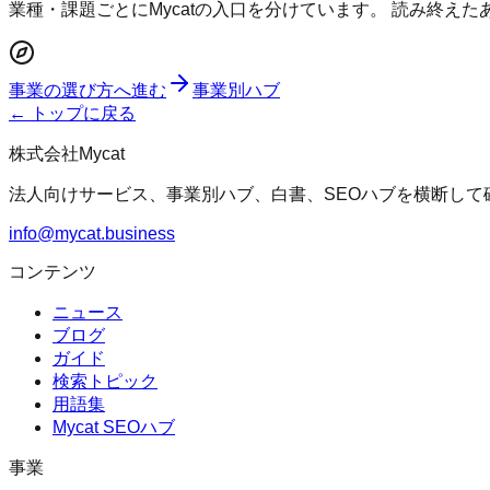
業種・課題ごとにMycatの入口を分けています。 読み終え
事業の選び方へ進む
事業別ハブ
← トップに戻る
株式会社Mycat
法人向けサービス、事業別ハブ、白書、SEOハブを横断して
info@mycat.business
コンテンツ
ニュース
ブログ
ガイド
検索トピック
用語集
Mycat SEOハブ
事業