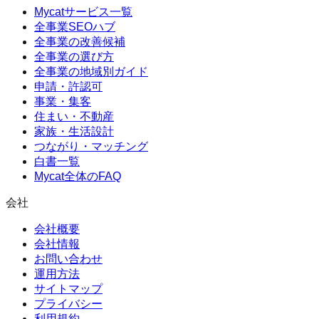
Mycatサービス一覧
全事業SEOハブ
全事業の改善候補
全事業の選び方
全事業の地域別ガイド
申請・許認可
事業・集客
住まい・不動産
家族・生活設計
つながり・マッチング
白書一覧
Mycat全体のFAQ
会社
会社概要
会社情報
お問い合わせ
運用方法
サイトマップ
プライバシー
利用規約