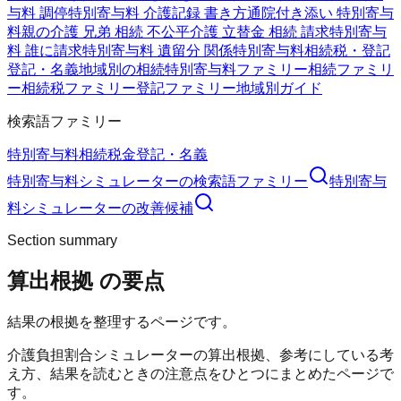
与料 調停
特別寄与料 介護記録 書き方
通院付き添い 特別寄与
料
親の介護 兄弟 相続 不公平
介護 立替金 相続 請求
特別寄与
料 誰に請求
特別寄与料 遺留分 関係
特別寄与料
相続税・登記
登記・名義
地域別の相続
特別寄与料ファミリー
相続ファミリ
ー
相続税ファミリー
登記ファミリー
地域別ガイド
検索語ファミリー
特別寄与料
相続
税金
登記・名義
特別寄与料シミュレーター
の検索語ファミリー
特別寄与
料シミュレーター
の改善候補
Section summary
算出根拠
の要点
結果の根拠を整理するページです。
介護負担割合シミュレーターの算出根拠、参考にしている考
え方、結果を読むときの注意点をひとつにまとめたページで
す。