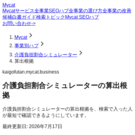
Mycat
Mycatサービス
全事業SEOハブ
全事業の選び方
全事業の改善
候補
白書
ガイド
検索トピック
Mycat SEOハブ
お問い合わせ
->
Mycat
事業別ハブ
介護負担割合シミュレーター
算出根拠
kaigofutan.mycat.business
介護負担割合シミュレーター
の
算出根
拠
介護負担割合シミュレーターの算出根拠を、検索で入った人
が最短で確認できるようにしています。
最終更新日:
2026年7月17日