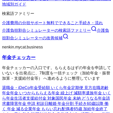
地域別ガイド
検索語ファミリー
介護費用の分担
サポート
無料でできること
手続き・流れ
介護負担割合シミュレーター
の検索語ファミリー
介護負
担割合シミュレーター
の改善候補
nenkin.mycat.business
年金チェッカー
年金チェッカーの入口です。もらえるはずの年金を申請して
いない を出発点に、7制度を一括チェック（加給年金・振替
加算・支援給付金等） へ進めるように整理しています
退職金・iDeCo
年金受給額 いくら
年金定期便 見方
在職老齢
年金
年金 いつからもらえる
年金 繰上げ 減額率
遺族年金 いく
ら
年金生活者支援給付金 対象
国民年金 未納 どうなる
年金請
求書
障害年金 申請 初診日
離婚 年金分割 手続き
60歳以降 働
く 年金 減る
企業年金 もらい忘れ
配偶者65歳 加給年金終了