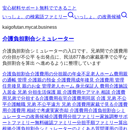
安心材料
サポート
無料でできること
いっしょ。
の検索語ファミリー
いっしょ。
の改善候補
kaigofutan.mycat.business
介護負担割合シミュレーター
介護負担割合シミュレーターの入口です。兄弟間で介護費用
の分担が不公平 を出発点に、民法877条の家裁基準で公平な
負担割合を算出 へ進めるように整理しています
介護負担割合
介護費用の分担
親の年金不足
老人ホーム費用
親
の通帳 管理 介護
親の預金 介護費用
成年後見 介護費用 管理
任意後見 親のお金 管理
老人ホーム 身元保証人 費用
介護施設
入居金 兄弟 分担
生活保護 親 介護費用
ケアマネ 相談 介護費
用
兄弟で分担する介護費用
在宅介護費用
同居 介護 兄弟 不公
平
介護離職 兄弟 不公平
遠方 兄弟 介護費用
家裁で見る介護費
用
介護費用 相続で考慮
実家売却 介護費用
介護負担割合シミ
ュレーターの改善候補
介護費用分担ファミリー
家族調整サポ
ートファミリー
無料確認ファミリー
分担手順ファミリー
算出
根拠
介護負担割合シミュレーターのよくある質問
運用の流れ