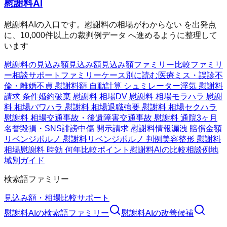
慰謝料AI
慰謝料AIの入口です。慰謝料の相場がわからない を出発点
に、10,000件以上の裁判例データ へ進めるように整理して
います
慰謝料の見込み額
見込み額
見込み額ファミリー
比較ファミリ
ー
相談サポートファミリー
ケース別に読む
医療ミス・誤診
不
倫・離婚
不貞 慰謝料額 自動計算 シュミレーター
浮気 慰謝料
請求 条件
婚約破棄 慰謝料 相場
DV 慰謝料 相場
モラハラ 慰謝
料 相場
パワハラ 慰謝料 相場
退職強要 慰謝料 相場
セクハラ
慰謝料 相場
交通事故・後遺障害
交通事故 慰謝料 通院3ヶ月
名誉毀損・SNS
誹謗中傷 開示請求 慰謝料
情報漏洩 賠償金額
リベンジポルノ 慰謝料
リベンジポルノ 判例
美容整形 慰謝料
相場
慰謝料 時効 何年
比較ポイント
慰謝料AIの比較
相談例
地
域別ガイド
検索語ファミリー
見込み額・相場
比較
サポート
慰謝料AI
の検索語ファミリー
慰謝料AI
の改善候補