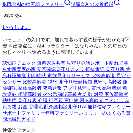
退職金AI
の検索語ファミリー
退職金AI
の改善候補
issyo.xyz
いっしょ。
いっしょ。の入口です。離れて暮らす親の様子がわからず不
安 を出発点に、AIキャラクター『はなちゃん』との毎日の
おしゃべり へ進めるように整理しています
認知症チェック 無料
家族共有 見守り
会話レポート
離れて暮
らす親
実家の親 安否確認
見守りカメラ 抵抗
電話 見守り
親 物
忘れ
認知症 初期症状 家族
見守りサービス 比較
高齢者 見守り
センサー 比較
高齢者 GPS 見守り
転倒検知 見守り
高齢者 服
薬確認 家族
高齢者 緊急通報 アプリ
見守り電球 高齢者
親 免
許返納 相談
高齢者 火の元 確認
高齢者 詐欺 対策 家族
高齢者
熱中症 見守り
親 介護 拒否
親 買い物 困る
高齢者 ゴミ出し 忘
れる
親 お金 管理 心配
介護相談
見守りAI 無料
信頼ファミリー
サポートファミリー
無料ファミリー
いっしょ。のよくある質
問
地域別ガイド
検索語ファミリー