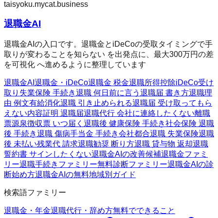
taisyoku.mycat.business
退職金AI
退職金AIの入口です。退職金とiDeCoの受取タイミングで手
取りが変わることを知らない を出発点に、最大300万円の差
を可視化 へ進めるように整理しています
退職金AI
退職金・iDeCo
退職金 税金
退職所得控除
iDeCo受け
取り
失業保険 手続き
退職 何日前に言う
退職届 書き方
退職理
由 例文
有給消化
退職 引き止められる
退職届 受け取ってもら
えない
内容証明 退職届
退職代行 会社に連絡したくない
離職
票
源泉徴収票 いつ届く
退職後 健康保険 手続き
社会保険 退職
後 手続き
退職 傷病手当金 手続き
会社都合退職 失業保険
退職
後 未払い残業代 請求
退職勧奨 断り方
退職 貸与物 返却
退職
誓約書 サインしたくない
退職金AIの改善候補
退職金ファミ
リー
退職手続きファミリー
無料診断ファミリー
退職金AIの診
断
始め方
退職金AIの無料
地域別ガイド
検索語ファミリー
退職金・年金
退職代行・辞め方
無料でできること