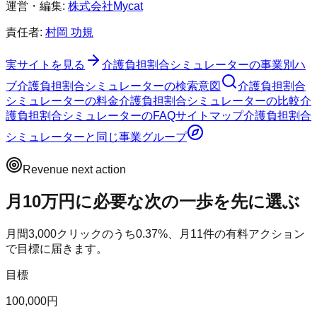
運営・編集:
株式会社Mycat
責任者:
村岡 功規
実サイトを見る
介護負担割合シミュレーター
の事業別ハ
ブ
介護負担割合シミュレーター
の検索意図
介護負担割合
シミュレーター
の料金
介護負担割合シミュレーター
の比較
介
護負担割合シミュレーター
のFAQ
サイトマップ
介護負担割合
シミュレーター
と同じ事業グループ
Revenue next action
月10万円に必要な次の一歩を先に選ぶ
月間
3,000
クリックのうち
0.37
%、月
11
件の有料アクション
で目標に届きます。
目標
100,000円