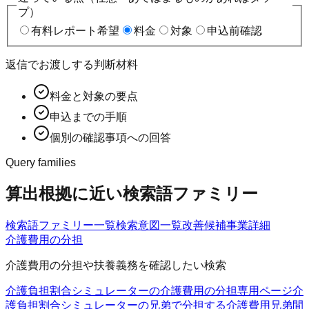
プ）
有料レポート希望
料金
対象
申込前確認
返信でお渡しする判断材料
料金と対象の要点
申込までの手順
個別の確認事項への回答
Query families
算出根拠に近い検索語ファミリー
検索語ファミリー一覧
検索意図一覧
改善候補
事業詳細
介護費用の分担
介護費用の分担や扶養義務を確認したい検索
介護負担割合シミュレーターの介護費用の分担
専用ページ
介
護負担割合シミュレーターの兄弟で分担する介護費用
兄弟間