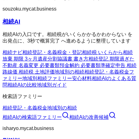
souzoku.mycat.business
相続AI
相続AIの入口です。相続税がいくらかかるかわからない を
出発点に、3秒で概算完了 へ進めるように整理しています
相続ナビ
相続
登記・名義
税金・登記
相続税 いくらから
相続
放棄 期限 3ヶ月
遺産分割協議書 書き方
相続登記 期限過ぎた
不動産 名義変更 必要書類
預金解約 必要書類
準確定申告 相続
路線価 相続税 土地評価
地域別の相続
相続
登記・名義
税金フ
ァミリー
地域別相続ファミリー
安心材料
相続AIのよくある質
問
相続AIの比較
地域別ガイド
検索語ファミリー
相続
登記・名義
税金
地域別の相続
相続AI
の検索語ファミリー
相続AI
の改善候補
isharyo.mycat.business