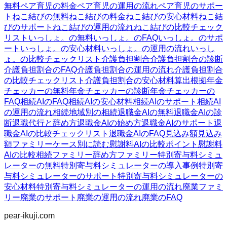
無料
ペア育児の料金
ペア育児の運用の流れ
ペア育児のサポー
ト
ねこ結びの無料
ねこ結びの料金
ねこ結びの安心材料
ねこ結
びのサポート
ねこ結びの運用の流れ
ねこ結びの比較チェック
リスト
いっしょ。の無料
いっしょ。のFAQ
いっしょ。のサポ
ート
いっしょ。の安心材料
いっしょ。の運用の流れ
いっし
ょ。の比較チェックリスト
介護負担割合
介護負担割合の診断
介護負担割合のFAQ
介護負担割合の運用の流れ
介護負担割合
の比較チェックリスト
介護負担割合の安心材料
算出根拠
年金
チェッカーの無料
年金チェッカーの診断
年金チェッカーの
FAQ
相続AIのFAQ
相続AIの安心材料
相続AIのサポート
相続AI
の運用の流れ
相続
地域別の相続
退職金AIの無料
退職金AIの診
断
退職代行と辞め方
退職金AIの始め方
退職金AIのサポート
退
職金AIの比較チェックリスト
退職金AIのFAQ
見込み額
見込み
額ファミリー
ケース別に読む
慰謝料AIの比較ポイント
慰謝料
AIの比較
相続ファミリー
辞め方ファミリー
特別寄与料シミュ
レーターの無料
特別寄与料シミュレーターの導入事例
特別寄
与料シミュレーターのサポート
特別寄与料シミュレーターの
安心材料
特別寄与料シミュレーターの運用の流れ
廃業ファミ
リー
廃業のサポート
廃業の運用の流れ
廃業のFAQ
pear-ikuji.com