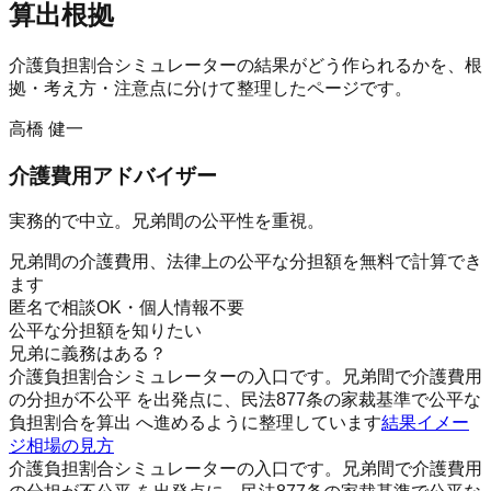
算出根拠
介護負担割合シミュレーター
の結果がどう作られるかを、根
拠・考え方・注意点に分けて整理したページです。
高橋 健一
介護費用アドバイザー
実務的で中立。兄弟間の公平性を重視。
兄弟間の介護費用、法律上の公平な分担額を無料で計算でき
ます
匿名で相談OK・個人情報不要
公平な分担額を知りたい
兄弟に義務はある？
介護負担割合シミュレーターの入口です。兄弟間で介護費用
の分担が不公平 を出発点に、民法877条の家裁基準で公平な
負担割合を算出 へ進めるように整理しています
結果イメー
ジ
相場の見方
介護負担割合シミュレーターの入口です。兄弟間で介護費用