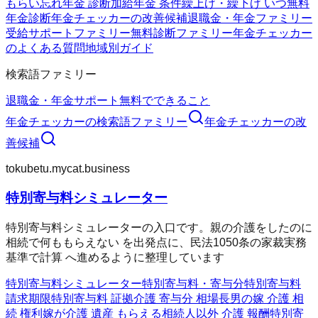
もらい忘れ年金 診断
加給年金 条件
繰上げ・繰下げ いつ
無料
年金診断
年金チェッカーの改善候補
退職金・年金ファミリー
受給サポートファミリー
無料診断ファミリー
年金チェッカー
のよくある質問
地域別ガイド
検索語ファミリー
退職金・年金
サポート
無料でできること
年金チェッカー
の検索語ファミリー
年金チェッカー
の改
善候補
tokubetu.mycat.business
特別寄与料シミュレーター
特別寄与料シミュレーターの入口です。親の介護をしたのに
相続で何ももらえない を出発点に、民法1050条の家裁実務
基準で計算 へ進めるように整理しています
特別寄与料シミュレーター
特別寄与料・寄与分
特別寄与料
請求期限
特別寄与料 証拠
介護 寄与分 相場
長男の嫁 介護 相
続 権利
嫁が介護 遺産 もらえる
相続人以外 介護 報酬
特別寄