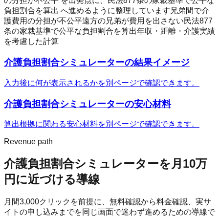
の分担が不公平 を出発点に、民法877条の家裁基準で公平な
負担割合を算出 へ進めるように整理しています
兄弟間で介
護費用の分担が不公平
遠方の兄弟が費用を出さない
民法877
条の家裁基準で公平な負担割合を算出
年収・距離・介護実績
を考慮した計算
介護負担割合シミュレーター
の結果イメージ
入力後に何が表示されるかを別ページで確認できます。
介護負担割合シミュレーター
の安心材料
算出根拠に関わる安心材料を別ページで確認できます。
Revenue path
介護負担割合シミュレーター
を月10万
円に近づける導線
月間
3,000
クリックを前提に、無料確認から料金確認、実サ
イトの申し込みまでを同じ画面で迷わず進めるための導線で